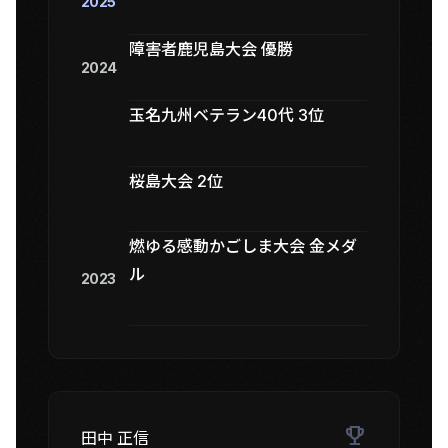
2025
障害者鹿児島大会 優勝
2024
玉名九州ベテラン40代 3位
桜島大会 2位
燃ゆる感動かごしま大会 金メダ
ル
2023
trophy
田中 正信