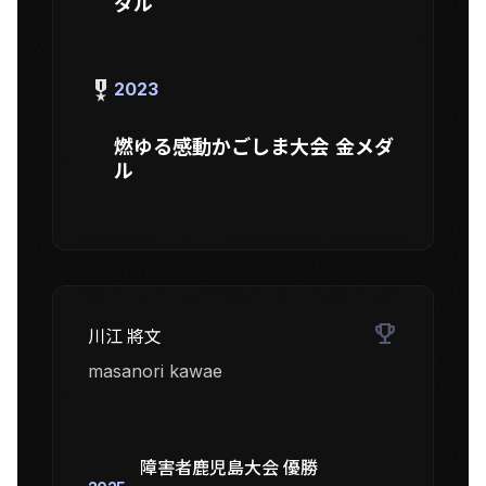
ダル
military_tech
2023
燃ゆる感動かごしま大会 金メダ
ル
emoji_events
川江 將文
masanori kawae
障害者鹿児島大会 優勝