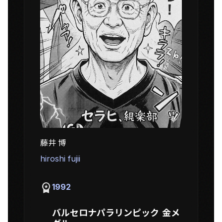
藤井 博
hiroshi fujii
workspace_premium
1992
バルセロナパラリンピック 金メ