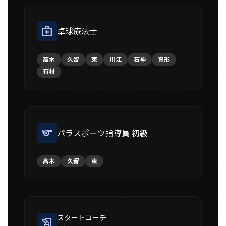
medical_services
卓球療法士
高木
久留
東
川江
石神
真形
有村
sports
パラスポーツ指導員 初級
高木
久留
東
スタートコーチ
history_edu