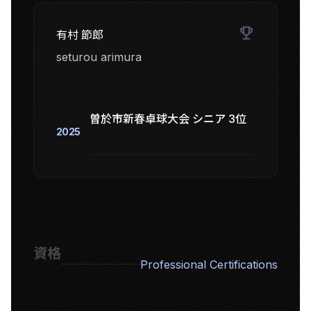
emoji_events
有村 節郎
seturou arimura
曽於市新春卓球大会 シニア 3位
2025
資格
Professional Certifications